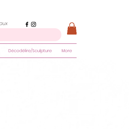
iaux
Décodélire/Sculpture
More