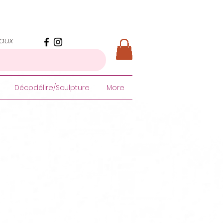
iaux
Décodélire/Sculpture
More