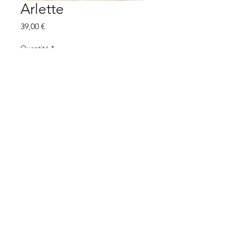
Arlette
Prix
39,00 €
Quantité
*
Ajouter au panier
Les trios
Boucles d'oreilles asymétrique
ou symétrique,
Faites votre choix, le coté
classique ou le côté Fun, ...
2 paires en une, quoi de mieux..