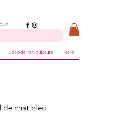
iaux
Décodélire/Sculpture
More
l de chat bleu