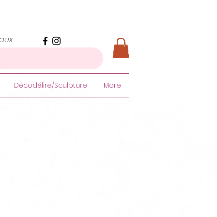
iaux
Décodélire/Sculpture
More