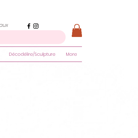
iaux
Décodélire/Sculpture
More